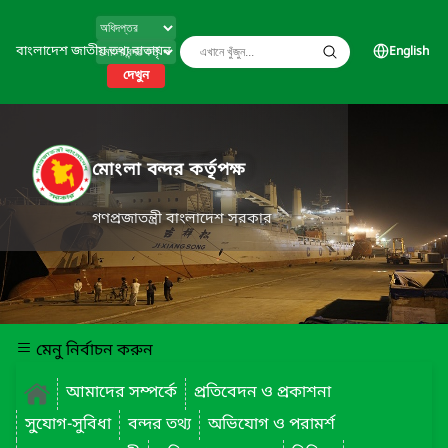
বাংলাদেশ জাতীয় তথ্য বাতায়ন
English
দেখুন
মোংলা বন্দর কর্তৃপক্ষ
গণপ্রজাতন্ত্রী বাংলাদেশ সরকার
মেনু নির্বাচন করুন
আমাদের সম্পর্কে
প্রতিবেদন ও প্রকাশনা
সু্যোগ-সুবিধা
বন্দর তথ্য
অভিযোগ ও পরামর্শ