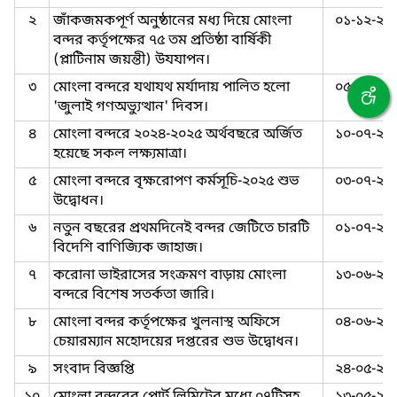
২
জাঁকজমকপূর্ণ অনুষ্ঠানের মধ্য দিয়ে মোংলা
০১-১২-২০
বন্দর কর্তৃপক্ষের ৭৫ তম প্রতিষ্ঠা বার্ষিকী
(প্লাটিনাম জয়ন্তী) উযযাপন।
৩
মোংলা বন্দরে যথাযথ মর্যাদায় পালিত হলো
০৫-০৮-২০
'জুলাই গণঅভ্যুত্থান' দিবস।
৪
মোংলা বন্দরে ২০২৪-২০২৫ অর্থবছরে অর্জিত
১০-০৭-২০
হয়েছে সকল লক্ষ্যমাত্রা।
৫
মোংলা বন্দরে বৃক্ষরোপণ কর্মসূচি-২০২৫ শুভ
০৩-০৭-২০
উদ্বোধন।
৬
নতুন বছরের প্রথমদিনেই বন্দর জেটিতে চারটি
০১-০৭-২০
বিদেশি বাণিজ্যিক জাহাজ।
৭
করোনা ভাইরাসের সংক্রমণ বাড়ায় মোংলা
১৩-০৬-২০
বন্দরে বিশেষ সতর্কতা জারি।
৮
মোংলা বন্দর কর্তৃপক্ষের খুলনাস্থ অফিসে
০৪-০৬-২০
চেয়ারম্যান মহোদয়ের দপ্তরের শুভ উদ্বোধন।
৯
সংবাদ বিজ্ঞপ্তি
২৪-০৫-২০