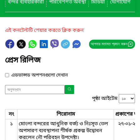
বন্দর ব্যবহারকারী
পরিবেশগত অবস্থা
মিডিয়া
যোগাযোগ
এই কনটেন্টটি শেয়ার করতে ক্লিক করুন
আপনার মতামত প্রদান করুন
প্রেস রিলিজ
এডভান্সড অপশনগুলো দেখান
পৃষ্ঠা আইটেম
নং
শিরোনাম
প্রকাশের তা
১
মোংলা বন্দরের আধুনিক বর্জ্য ও নিঃসৃত তেল
২৭-০১-২০
অপসারণ ব্যবস্থাপনা শীর্ষক প্রকল্প উদ্বোধন
করলেন নৌ পরিবহন উপদেষ্টা।